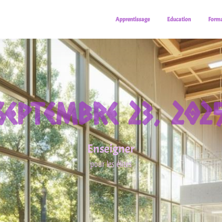
Apprentissage
Education
Forma
Septembre 23, 202
Enseigner
pour les élites