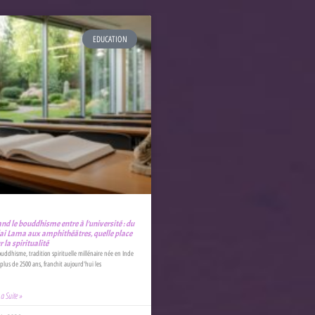
EDUCATION
nd le bouddhisme entre à l’université : du
ai Lama aux amphithéâtres, quelle place
 la spiritualité
uddhisme, tradition spirituelle millénaire née en Inde
a plus de 2500 ans, franchit aujourd'hui les
La Suite »