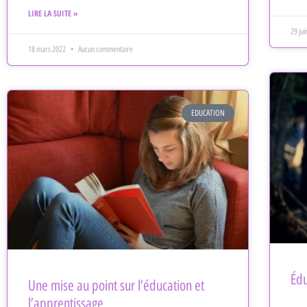
LIRE LA SUITE »
29 ju
18 mars 2022
Aucun commentaire
EDUCATION
Édu
Une mise au point sur l’éducation et
l’apprentissage