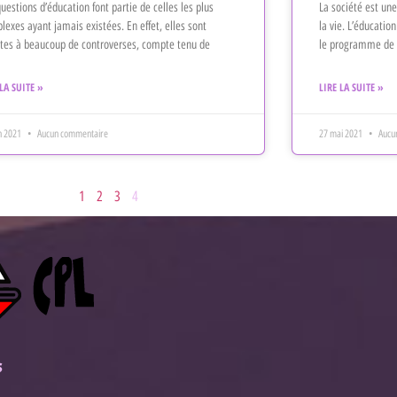
uestions d’éducation font partie de celles les plus
La société est une
lexes ayant jamais existées. En effet, elles sont
la vie. L’éducatio
ttes à beaucoup de controverses, compte tenu de
le programme de
 LA SUITE »
LIRE LA SUITE »
in 2021
Aucun commentaire
27 mai 2021
Aucu
1
2
3
4
s