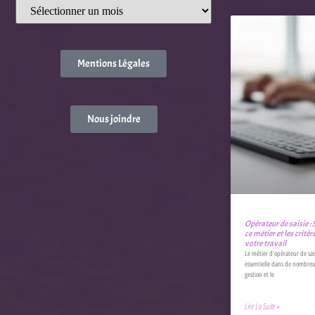
Mentions Légales
Nous joindre
Opérateur de saisie : 
ce métier et les critè
votre travail
Le métier d'opérateur de sai
essentielle dans de nombreus
gestion et le
Lire La Suite »