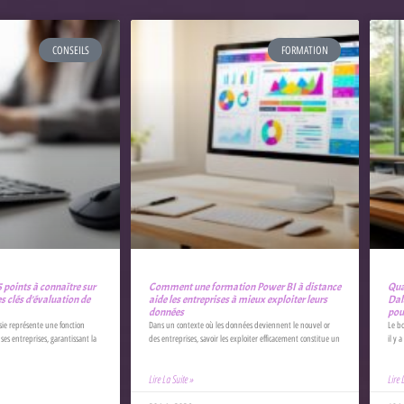
CONSEILS
FORMATION
5 points à connaître sur
Comment une formation Power BI à distance
Qua
res clés d’évaluation de
aide les entreprises à mieux exploiter leurs
Dal
données
pour
sie représente une fonction
Dans un contexte où les données deviennent le nouvel or
Le bo
es entreprises, garantissant la
des entreprises, savoir les exploiter efficacement constitue un
il y 
Lire La Suite »
Lire 