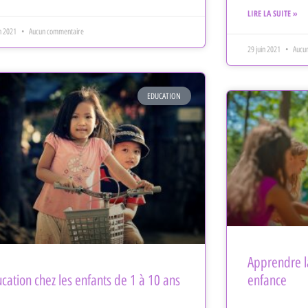
LIRE LA SUITE »
in 2021
Aucun commentaire
29 juin 2021
Aucun
EDUCATION
Apprendre la
cation chez les enfants de 1 à 10 ans
enfance