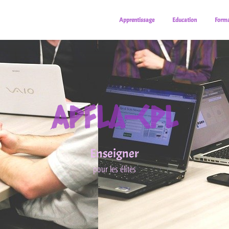
Apprentissage
Education
Forma
Apfla-Cpl
Enseigner
pour les élites