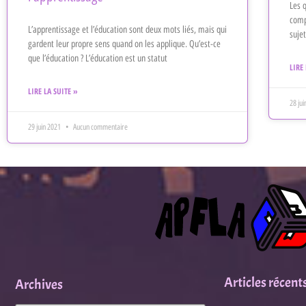
Les q
comp
L’apprentissage et l’éducation sont deux mots liés, mais qui
suje
gardent leur propre sens quand on les applique. Qu’est-ce
que l’éducation ? L’éducation est un statut
LIRE
LIRE LA SUITE »
28 ju
29 juin 2021
Aucun commentaire
Articles récent
Archives