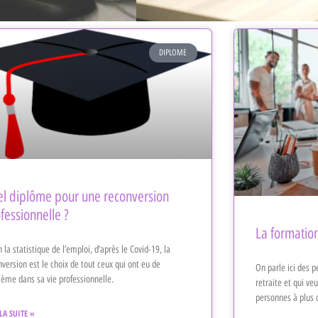
DIPLOME
l diplôme pour une reconversion
fessionnelle ?
La formation
 la statistique de l’emploi, d’après le Covid-19, la
nversion est le choix de tout ceux qui ont eu de
On parle ici des p
lème dans sa vie professionnelle.
retraite et qui ve
personnes à plus 
 LA SUITE »